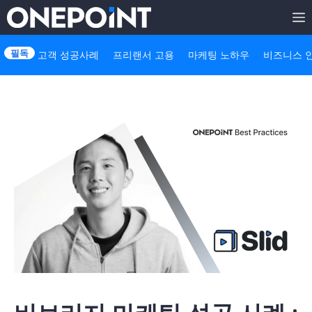
Skip
to
고객 성공사례
프리랜서 고용
마케팅 노하우
비즈니스 
content