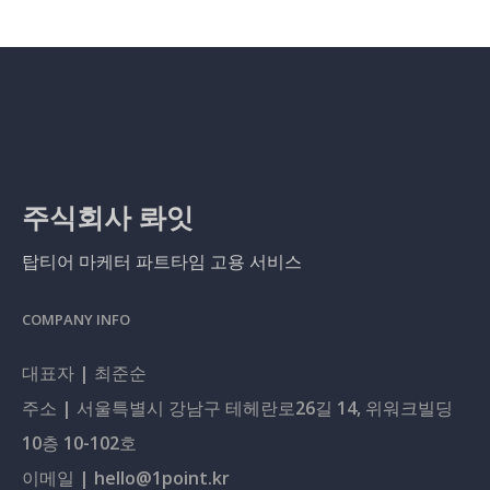
주식회사 롸잇
탑티어 마케터 파트타임 고용 서비스
COMPANY INFO
대표자 | 최준순
주소 | 서울특별시 강남구 테헤란로26길 14, 위워크빌딩
10층 10-102호
이메일 | hello@1point.kr