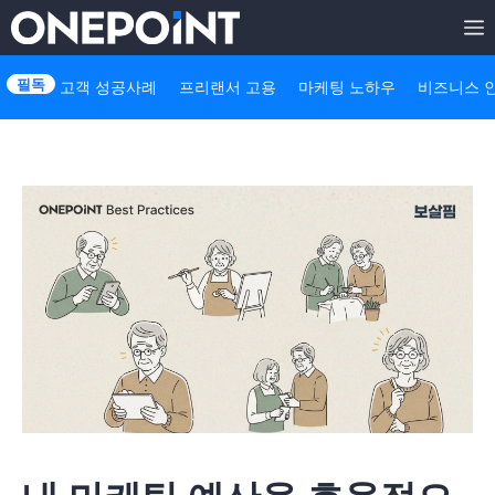
Skip
to
고객 성공사례
프리랜서 고용
마케팅 노하우
비즈니스 
content