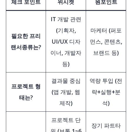
체크 포인트
위시켓
원포인트
IT 개발 관련
(기획자,
마케터 (퍼포
필요한 프리
UI/UX 디자
먼스, 콘텐츠,
랜서종류는?
이너, 개발자
브랜드 등)
등)
결과물 중심
역량 투입 (전
프로젝트 형
(앱 개발, 웹
략+실행+분
태는?
제작)
석)
프로젝트 단
장기 파트타
위 (보통 1~6