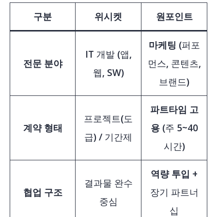
구분
위시켓
원포인트
마케팅
(퍼포
IT 개발 (앱,
전문 분야
먼스, 콘텐츠,
웹, SW)
브랜드)
파트타임 고
프로젝트(도
계약 형태
용
(주 5~40
급) / 기간제
시간)
역량 투입
+
결과물 완수
협업 구조
장기 파트너
중심
십