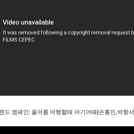
랜드 캠페인: 올여름 여행할때 여기어때(손흥민,박항서