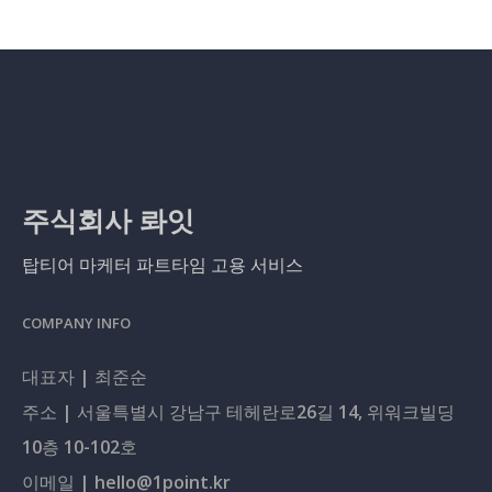
주식회사 롸잇
탑티어 마케터 파트타임 고용 서비스
COMPANY INFO
대표자 | 최준순
주소 | 서울특별시 강남구 테헤란로26길 14, 위워크빌딩
10층 10-102호
이메일 | hello@1point.kr