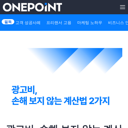
Skip
to
고객 성공사례
프리랜서 고용
마케팅 노하우
비즈니스 
content