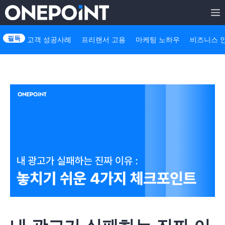
Skip
to
고객 성공사례
프리랜서 고용
마케팅 노하우
비즈니스 
content