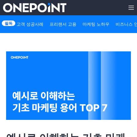
Skip
to
고객 성공사례
프리랜서 고용
마케팅 노하우
비즈니스 
content