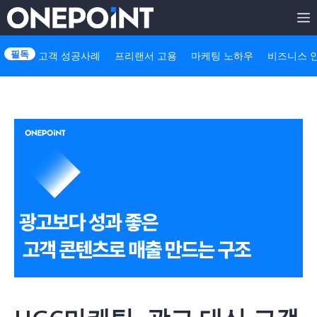
Skip
to
고객 성공사례
프리랜서 고용
마케팅 노하우
비즈니스 
content