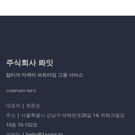
주식회사 롸잇
탑티어 마케터 파트타임 고용 서비스
COMPANY INFO
대표자 | 최준순
주소 | 서울특별시 강남구 테헤란로26길 14, 위워크빌딩
10층 10-102호
이메일 | hello@1point.kr