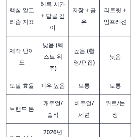
체류 시간
핵심 알고
저장 + 공
리트윗 +
+ 답글 깊
리즘 지표
유
임프레션
이
낮음 (텍
제작 난이
높음 (촬
스트 위
낮음
도
영/편집)
주)
도달 효율
매우 높음
보통
보통
캐주얼/
비주얼/
위트/논
브랜드 톤
솔직
세련
쟁
2026년