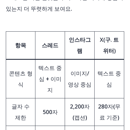
있는지 더 뚜렷하게 보여요.
인스타그
X(구. 트
항목
스레드
램
위터)
텍스트 중
콘텐츠 형
이미지/
텍스트 중
심 + 이미
식
영상 중심
심
지
글자 수
2,200자
280자(무
500자
제한
(캡션)
료 기준)